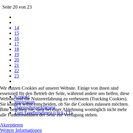
Seite 20 von 23
14
15
16
17
18
19
20
21
22
23
Wir nutzen Cookies auf unserer Website. Einige von ihnen sind
essenziell für den Betrieb der Seite, während andere uns helfen, diese
Kontakt
Website und die Nutzererfahrung zu verbessern (Tracking Cookies).
Impressum
Sie können selbst entscheiden, ob Sie die Cookies zulassen möchten.
Datenschutzerklärung
Bitte beachten Sie, dass bei einer Ablehnung womöglich nicht mehr
Zum Ergebnisdienst (click-TT)
alle Funktionalitäten der Seite zur Verfügung stehen.
Akzeptieren
Weitere Informationen