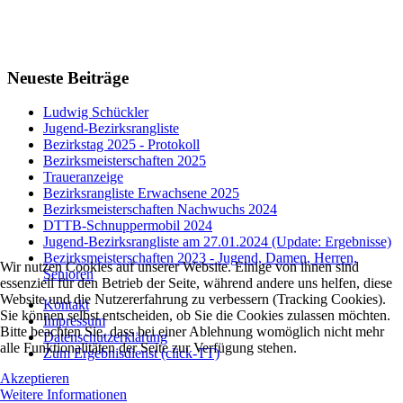
Neueste Beiträge
Ludwig Schückler
Jugend-Bezirksrangliste
Bezirkstag 2025 - Protokoll
Bezirksmeisterschaften 2025
Traueranzeige
Bezirksrangliste Erwachsene 2025
Bezirksmeisterschaften Nachwuchs 2024
DTTB-Schnuppermobil 2024
Jugend-Bezirksrangliste am 27.01.2024 (Update: Ergebnisse)
Bezirksmeisterschaften 2023 - Jugend, Damen, Herren,
Wir nutzen Cookies auf unserer Website. Einige von ihnen sind
Senioren
essenziell für den Betrieb der Seite, während andere uns helfen, diese
Website und die Nutzererfahrung zu verbessern (Tracking Cookies).
Kontakt
Sie können selbst entscheiden, ob Sie die Cookies zulassen möchten.
Impressum
Bitte beachten Sie, dass bei einer Ablehnung womöglich nicht mehr
Datenschutzerklärung
alle Funktionalitäten der Seite zur Verfügung stehen.
Zum Ergebnisdienst (click-TT)
Akzeptieren
Weitere Informationen