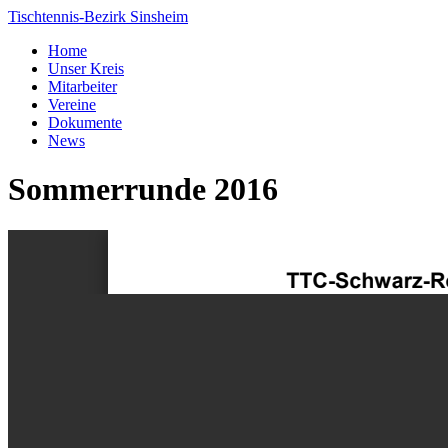
Tischtennis-Bezirk Sinsheim
Home
Unser Kreis
Mitarbeiter
Vereine
Dokumente
News
Sommerrunde 2016