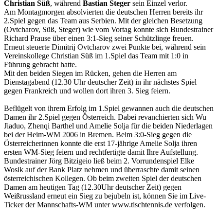
Christian Süß
, während
Bastian Steger
sein Einzel verlor.
Am Montagmorgen absolvierten die deutschen Herren bereits ihr
2.Spiel gegen das Team aus Serbien. Mit der gleichen Besetzung
(Ovtcharov, Süß, Steger) wie vom Vortag konnte sich Bundestrainer
Richard Prause über einen 3:1-Sieg seiner Schützlinge freuen.
Erneut steuerte Dimitrij Ovtcharov zwei Punkte bei, während sein
Vereinskollege Christian Süß im 1.Spiel das Team mit 1:0 in
Führung gebracht hatte.
Mit den beiden Siegen im Rücken, gehen die Herren am
Dienstagabend (12.30 Uhr deutscher Zeit) in ihr nächstes Spiel
gegen Frankreich und wollen dort ihren 3. Sieg feiern.
Beflügelt von ihrem Erfolg im 1.Spiel gewannen auch die deutschen
Damen ihr 2.Spiel gegen Österreich. Dabei revanchierten sich Wu
Jiaduo, Zhenqi Barthel und Amelie Solja für die beiden Niederlagen
bei der Heim-WM 2006 in Bremen. Beim 3:0-Sieg gegen die
Österreicherinnen konnte die erst 17-jährige Amelie Solja ihren
ersten WM-Sieg feiern und rechtfertigte damit Ihre Aufstellung.
Bundestrainer Jörg Bitzigeio ließ beim 2. Vorrundenspiel Elke
Wosik auf der Bank Platz nehmen und überraschte damit seinen
österreichischen Kollegen. Ob beim zweiten Spiel der deutschen
Damen am heutigen Tag (12.30Uhr deutscher Zeit) gegen
Weißrussland erneut ein Sieg zu bejubeln ist, können Sie im Live-
Ticker der Mannschafts-WM unter www.tischtennis.de verfolgen.