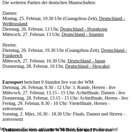
Die weiteren Partien der deutschen Mannschaften:
Damen:
Montag, 25. Februar, 19.30 Uhr (Guangzhou-Zeit),
Deutschland -
Weißrussland
Dienstag, 26. Februar, 13 Uhr,
Deutschland - Hongkong
Mittwoch, 27. Februar, 13 Uhr,
Deutschland - Spanien
Herren:
Dienstag, 26. Februar, 19.30 Uhr (Guangzhou-Zeit),
Deutschland -
Frankreich
Mittwoch, 27. Februar, 16.30 Uhr,
Deutschland - Japan
Donnerstag, 28. Februar, 10 Uhr,
Deutschland - Slowakei
Eurosport
berichtet 9 Stunden live von der WM:
Dienstag, 26. Februar, 9.30 - 12 Uhr: 3. Runde, Herren - live
Mittwoch, 27. Februar, 13.15 - 15 Uhr: Achtelfinale, Damen - live
Donnerstag, 28. Februar, 13.15 - 15 Uhr: Achtelfinale, Herren - live
Freitag, 29. Februar, 8.30 - 10 Uhr: Viertelfinale, Herren -
zeitversetzt
Sonntag, 2. März, 16.30 - 18.30 Uhr: Finals, Damen und Herren -
zeitversetzt
Wir nutzen Cookies auf unserer Website. Einige von ihnen sind
Umfassende, stets aktuelle WM-Berichte und Fotos aus