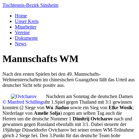
Tischtennis-Bezirk Sinsheim
Home
Unser Kreis
Mitarbeiter
Vereine
Dokumente
News
Mannschafts WM
Nach den ersten Spielen bei den 49. Mannschafts-
Weltmeisterschaften im chinesischen Guangzhou fällt das Urteil aus
deutscher Sicht sehr positiv aus.
Nachdem am Sonntag die deutschen Damen
© Manfred Schillings
ihr 1.Spiel gegen Thailand mit 3:1 gewinnen
konnten (2 Siege von
Wu Jiaduo
sowie ein Sieg von
Elke Wosik
;
Niederlage von
Amelie Solja
) zogen am selben Tag auch die
Herren um die deutsche Nummer 1
Dimitrij Ovtcharov
nach und
gewannen gegen Russland ebenfalls mit 3:1. Dabei steuerte der
19jährige Düsseldorfer Ovtcharov bei seiner ersten WM-Teilnahme
gleich 2 Siege bei. Den 3.Punkt für das deutsche Team holte